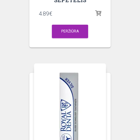
4.89
€
PERŽIŪRA