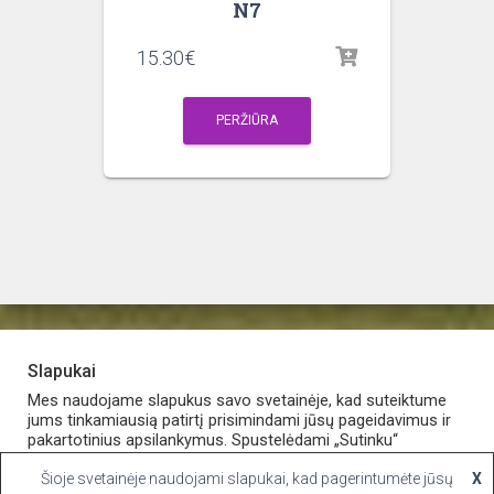
N7
15.30
€
PERŽIŪRA
Slapukai
PARDUOTUVĖ
APIE VAISTINĘ
MANO PASKYRA
Mes naudojame slapukus savo svetainėje, kad suteiktume
jums tinkamiausią patirtį prisimindami jūsų pageidavimus ir
pakartotinius apsilankymus. Spustelėdami „Sutinku“
KONTAKTAI
sutinkate naudoti VISUS slapukus.
Šioje svetainėje naudojami slapukai, kad pagerintumėte jūsų
X