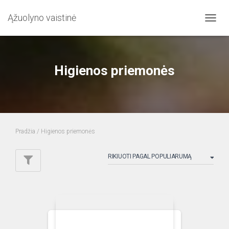
Ąžuolyno vaistinė
TOGG
NAVIG
Higienos priemonės
Pradžia
/ Higienos priemonės