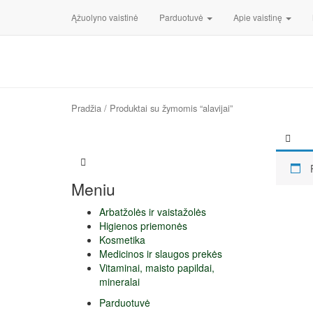
Ąžuolyno vaistinė
Parduotuvė
Apie vaistinę
Pradžia
/ Produktai su žymomis “alavijai”
Meniu
Arbatžolės ir vaistažolės
Higienos priemonės
Kosmetika
Medicinos ir slaugos prekės
Vitaminai, maisto papildai,
mineralai
Parduotuvė