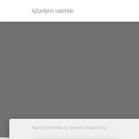
Ąžuolyno vaistinė
Pradžia
/ Produktai su žymomis “aliejus kūnui”