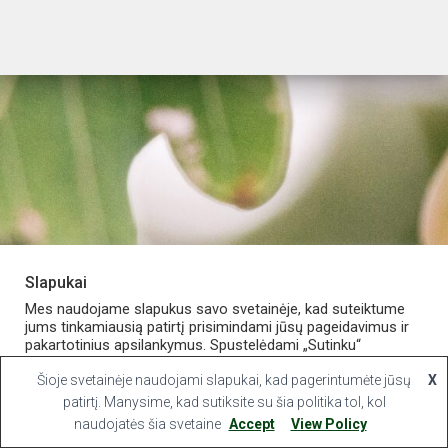
Slapukai
PARDUOTUVĖ
APIE VAISTINĘ
MANO PASKYRA
Mes naudojame slapukus savo svetainėje, kad suteiktume
jums tinkamiausią patirtį prisimindami jūsų pageidavimus ir
pakartotinius apsilankymus. Spustelėdami „Sutinku“
KONTAKTAI
sutinkate naudoti VISUS slapukus.
Šioje svetainėje naudojami slapukai, kad pagerintumėte jūsų
X
Hestia | Developed by
ThemeIsle
Slapukų nustatymai
patirtį. Manysime, kad sutiksite su šia politika tol, kol
Sutinku
naudojatės šia svetaine
Accept
View Policy