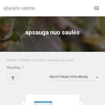
Ąžuolyno vaistinė
TOGG
NAVIG
apsauga nuo saulės
Pradžia
/ Produktai su žymomis “apsauga nuo saulės”
Rezultatų: 1