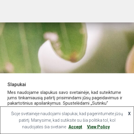
Slapukai
PARDUOTUVĖ
APIE VAISTINĘ
MANO PASKYRA
Mes naudojame slapukus savo svetainėje, kad suteiktume
jums tinkamiausią patirtį prisimindami jūsų pageidavimus ir
pakartotinius apsilankymus. Spustelėdami „Sutinku“
KONTAKTAI
sutinkate naudoti VISUS slapukus.
Šioje svetainėje naudojami slapukai, kad pagerintumėte jūsų
X
Hestia | Developed by
ThemeIsle
Slapukų nustatymai
patirtį. Manysime, kad sutiksite su šia politika tol, kol
Sutinku
naudojatės šia svetaine
Accept
View Policy