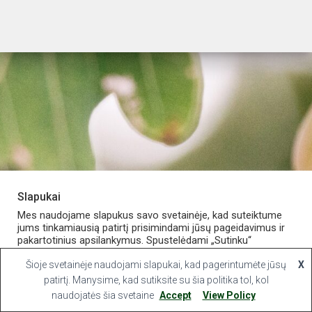
Slapukai
PARDUOTUVĖ
APIE VAISTINĘ
MANO PASKYRA
Mes naudojame slapukus savo svetainėje, kad suteiktume
jums tinkamiausią patirtį prisimindami jūsų pageidavimus ir
pakartotinius apsilankymus. Spustelėdami „Sutinku“
KONTAKTAI
sutinkate naudoti VISUS slapukus.
Šioje svetainėje naudojami slapukai, kad pagerintumėte jūsų
X
Hestia | Developed by
ThemeIsle
Slapukų nustatymai
patirtį. Manysime, kad sutiksite su šia politika tol, kol
Sutinku
naudojatės šia svetaine
Accept
View Policy