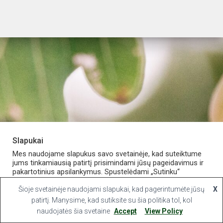
Slapukai
PARDUOTUVĖ
APIE VAISTINĘ
MANO PASKYRA
Mes naudojame slapukus savo svetainėje, kad suteiktume
jums tinkamiausią patirtį prisimindami jūsų pageidavimus ir
pakartotinius apsilankymus. Spustelėdami „Sutinku“
KONTAKTAI
sutinkate naudoti VISUS slapukus.
Šioje svetainėje naudojami slapukai, kad pagerintumėte jūsų
X
Hestia | Developed by
ThemeIsle
Slapukų nustatymai
patirtį. Manysime, kad sutiksite su šia politika tol, kol
Sutinku
naudojatės šia svetaine
Accept
View Policy