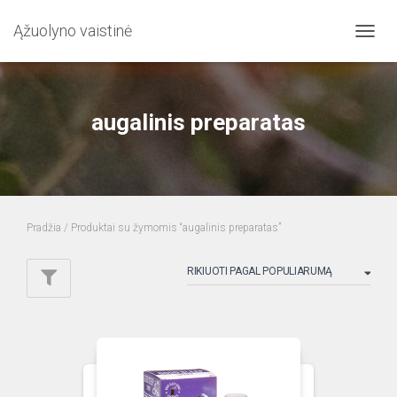
Ąžuolyno vaistinė
TOGG
NAVIG
augalinis preparatas
Pradžia
/ Produktai su žymomis “augalinis preparatas”