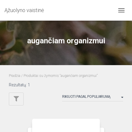
Ąžuolyno vaistinė
TOGG
NAVIG
augančiam organizmui
Pradžia
/ Produktai su žymomis “augančiam organizmui”
Rezultatų: 1