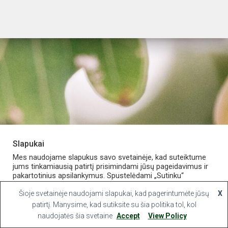
Slapukai
PARDUOTUVĖ
APIE VAISTINĘ
MANO PASKYRA
Mes naudojame slapukus savo svetainėje, kad suteiktume
jums tinkamiausią patirtį prisimindami jūsų pageidavimus ir
pakartotinius apsilankymus. Spustelėdami „Sutinku“
KONTAKTAI
sutinkate naudoti VISUS slapukus.
Šioje svetainėje naudojami slapukai, kad pagerintumėte jūsų
X
Hestia | Developed by
ThemeIsle
Slapukų nustatymai
patirtį. Manysime, kad sutiksite su šia politika tol, kol
Sutinku
naudojatės šia svetaine
Accept
View Policy