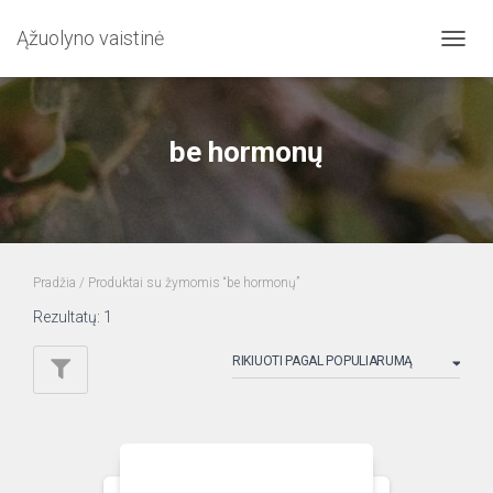
Ąžuolyno vaistinė
TOGG
NAVIG
be hormonų
Pradžia
/ Produktai su žymomis “be hormonų”
Rezultatų: 1