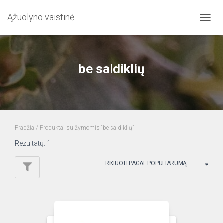
Ąžuolyno vaistinė
TOGG
NAVIG
be saldiklių
Pradžia
/ Produktai su žymomis “be saldiklių”
Rezultatų: 1