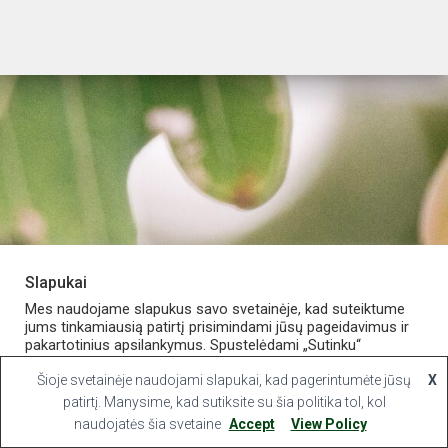
Slapukai
PARDUOTUVĖ
APIE VAISTINĘ
MANO PASKYRA
Mes naudojame slapukus savo svetainėje, kad suteiktume
jums tinkamiausią patirtį prisimindami jūsų pageidavimus ir
pakartotinius apsilankymus. Spustelėdami „Sutinku“
KONTAKTAI
sutinkate naudoti VISUS slapukus.
Šioje svetainėje naudojami slapukai, kad pagerintumėte jūsų
X
Hestia | Developed by
ThemeIsle
Slapukų nustatymai
patirtį. Manysime, kad sutiksite su šia politika tol, kol
Sutinku
naudojatės šia svetaine
Accept
View Policy