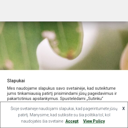
Slapukai
PARDUOTUVĖ
APIE VAISTINĘ
MANO PASKYRA
Mes naudojame slapukus savo svetainėje, kad suteiktume
jums tinkamiausią patirtį prisimindami jūsų pageidavimus ir
pakartotinius apsilankymus. Spustelėdami „Sutinku“
KONTAKTAI
sutinkate naudoti VISUS slapukus.
Šioje svetainėje naudojami slapukai, kad pagerintumėte jūsų
X
Hestia | Developed by
ThemeIsle
Slapukų nustatymai
patirtį. Manysime, kad sutiksite su šia politika tol, kol
Sutinku
naudojatės šia svetaine
Accept
View Policy