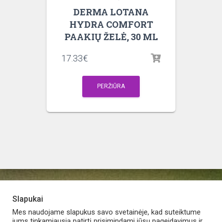
DERMA LOTANA
HYDRA COMFORT
PAAKIŲ ŽELĖ, 30 ML
17.33
€
PERŽIŪRA
Slapukai
PARDUOTUVĖ
APIE VAISTINĘ
MANO PASKYRA
Mes naudojame slapukus savo svetainėje, kad suteiktume
jums tinkamiausią patirtį prisimindami jūsų pageidavimus ir