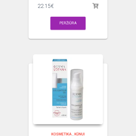
22.15
€
PERŽIŪRA
KOSMETIKA
,
KŪNUI