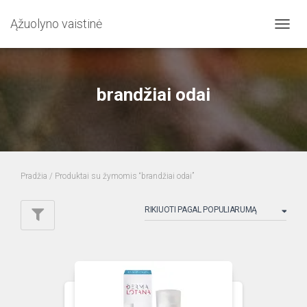
Ąžuolyno vaistinė
TOGG
NAVIG
brandžiai odai
Pradžia
/ Produktai su žymomis “brandžiai odai”