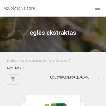
Ąžuolyno vaistinė
TOGG
NAVIG
eglės ekstraktas
Pradžia
/ Produktai su žymomis “eglės ekstraktas”
Rezultatų: 1