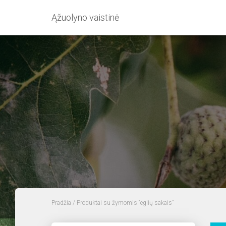
Ąžuolyno vaistinė
Pradžia
/ Produktai su žymomis “eglių sakais”