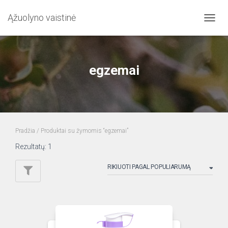
Ąžuolyno vaistinė
TOGG
NAVIG
egzemai
Pradžia
/ Produktai su žymomis “egzemai”
Rezultatų: 1