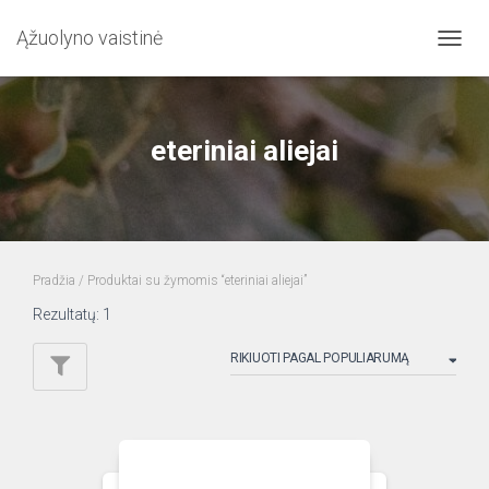
Ąžuolyno vaistinė
TOGG
NAVIG
eteriniai aliejai
Pradžia
/ Produktai su žymomis “eteriniai aliejai”
Rezultatų: 1