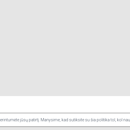
KONTAKTAI
sią patirtį prisimindami jūsų pageidavimus ir pakartotinius apsilanky
intumėte jūsų patirtį. Manysime, kad sutiksite su šia politika tol, kol na