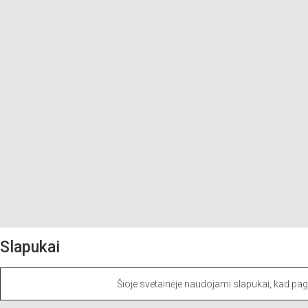
Slapukai
PARDUOTUVĖ
APIE VAISTINĘ
MANO PASKYRA
Mes naudojame slapukus savo svetainėje, kad suteiktume jums tinkamiau
Šioje svetainėje naudojami slapukai, kad pager
Slapukų nustatymai
Sutinku