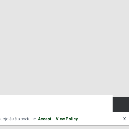
Hestia | Developed by
ThemeIsle
mus. Spustelėdami „Sutinku“ sutinkate naudoti VISUS slapukus.
udojatės šia svetaine
Accept
View Policy
X