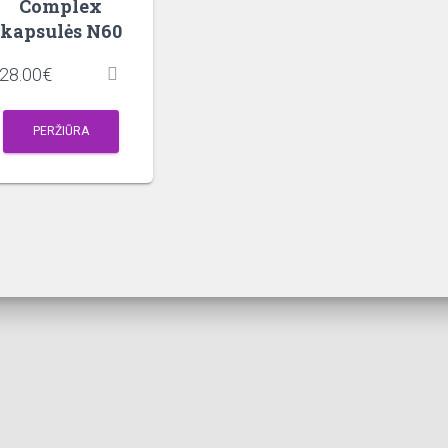
Complex
kapsulės N60
28.00
€
PERŽIŪRA