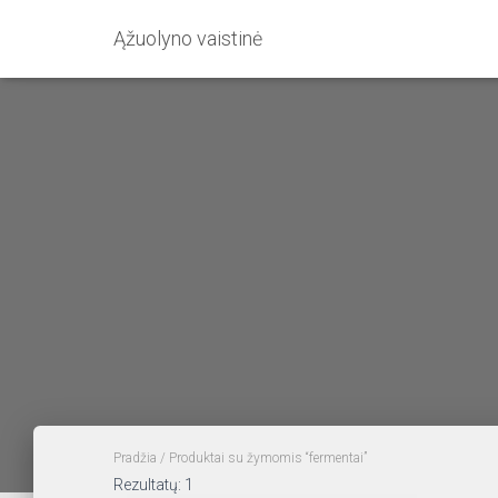
Ąžuolyno vaistinė
Pradžia
/ Produktai su žymomis “fermentai”
Rezultatų: 1