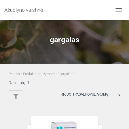
Ąžuolyno vaistinė
TOGG
NAVIG
gargalas
Pradžia
/ Produktai su žymomis “gargalas”
Rezultatų: 1