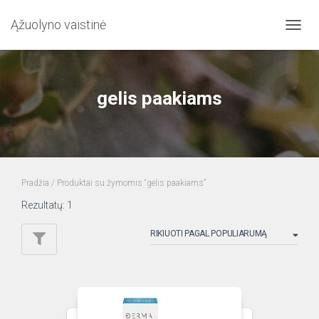
Ąžuolyno vaistinė
TOGG
NAVIG
gelis paakiams
Pradžia
/ Produktai su žymomis “gelis paakiams”
Rezultatų: 1