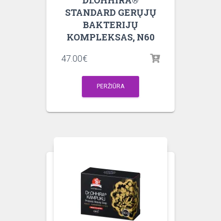
Dr.OHHIRA®
STANDARD GERŲJŲ
BAKTERIJŲ
KOMPLEKSAS, N60
47.00
€
PERŽIŪRA