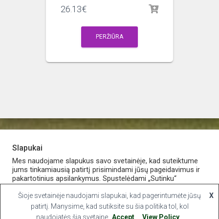
26.13
€
PERŽIŪRA
Slapukai
PARDUOTUVĖ
APIE VAISTINĘ
MANO PASKYRA
Mes naudojame slapukus savo svetainėje, kad suteiktume
jums tinkamiausią patirtį prisimindami jūsų pageidavimus ir
pakartotinius apsilankymus. Spustelėdami „Sutinku“
KONTAKTAI
sutinkate naudoti VISUS slapukus.
Šioje svetainėje naudojami slapukai, kad pagerintumėte jūsų
X
Hestia | Developed by
ThemeIsle
Slapukų nustatymai
patirtį. Manysime, kad sutiksite su šia politika tol, kol
Sutinku
naudojatės šia svetaine
Accept
View Policy