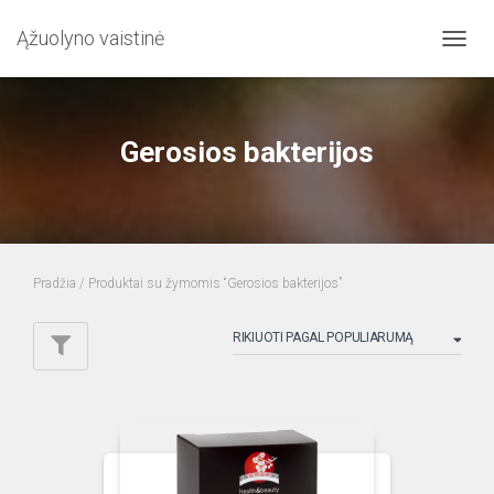
Ąžuolyno vaistinė
TOGG
NAVIG
Gerosios bakterijos
Pradžia
/ Produktai su žymomis “Gerosios bakterijos”