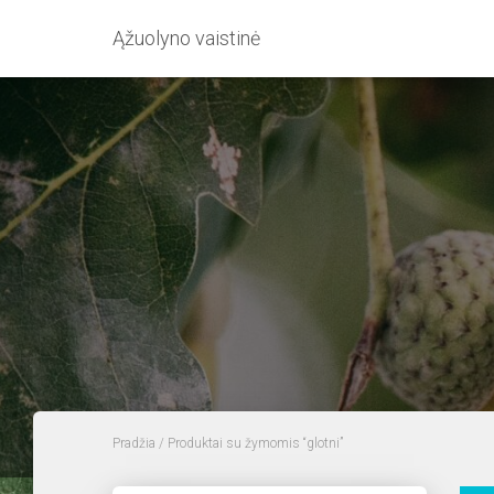
Ąžuolyno vaistinė
Pradžia
/ Produktai su žymomis “glotni”