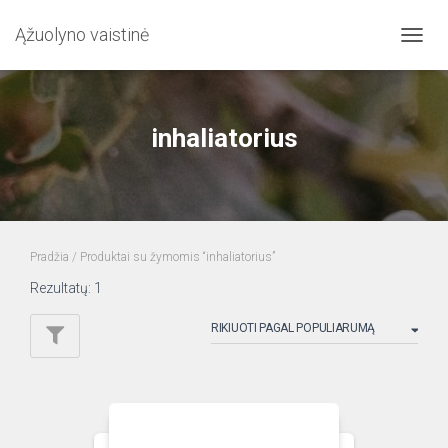
Ąžuolyno vaistinė
TOGG
NAVIG
inhaliatorius
Pradžia
/ Produktai su žymomis “inhaliatorius”
Rezultatų: 1