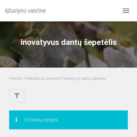
Ąžuolyno vaistinė
TOGG
NAVIG
inovatyvus dantų šepetėlis
Pradžia
/ Produktai su žymomis “inovatyvus dantų šepetėlis”
Produktų nerasta.