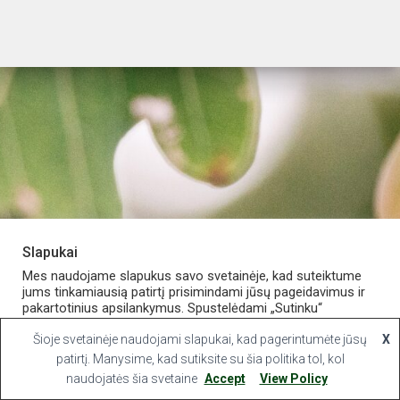
Slapukai
PARDUOTUVĖ
APIE VAISTINĘ
MANO PASKYRA
Mes naudojame slapukus savo svetainėje, kad suteiktume
jums tinkamiausią patirtį prisimindami jūsų pageidavimus ir
pakartotinius apsilankymus. Spustelėdami „Sutinku“
KONTAKTAI
sutinkate naudoti VISUS slapukus.
Šioje svetainėje naudojami slapukai, kad pagerintumėte jūsų
X
Hestia | Developed by
ThemeIsle
Slapukų nustatymai
patirtį. Manysime, kad sutiksite su šia politika tol, kol
Sutinku
naudojatės šia svetaine
Accept
View Policy