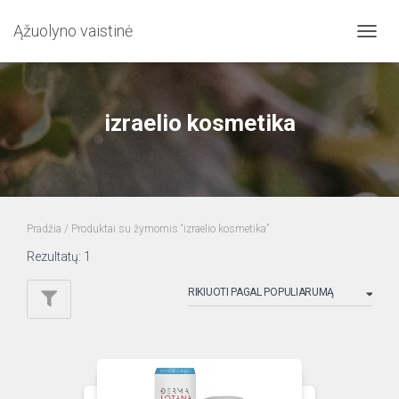
Ąžuolyno vaistinė
TOGG
NAVIG
izraelio kosmetika
Pradžia
/ Produktai su žymomis “izraelio kosmetika”
Rezultatų: 1