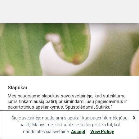
Slapukai
PARDUOTUVĖ
APIE VAISTINĘ
MANO PASKYRA
Mes naudojame slapukus savo svetainėje, kad suteiktume
jums tinkamiausią patirtį prisimindami jūsų pageidavimus ir
pakartotinius apsilankymus. Spustelėdami „Sutinku“
KONTAKTAI
sutinkate naudoti VISUS slapukus.
Šioje svetainėje naudojami slapukai, kad pagerintumėte jūsų
X
Hestia | Developed by
ThemeIsle
Slapukų nustatymai
patirtį. Manysime, kad sutiksite su šia politika tol, kol
Sutinku
naudojatės šia svetaine
Accept
View Policy