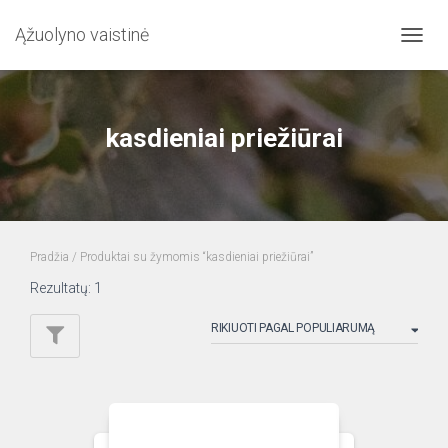
Ąžuolyno vaistinė
TOGG
NAVIG
kasdieniai priežiūrai
Pradžia
/ Produktai su žymomis “kasdieniai priežiūrai”
Rezultatų: 1