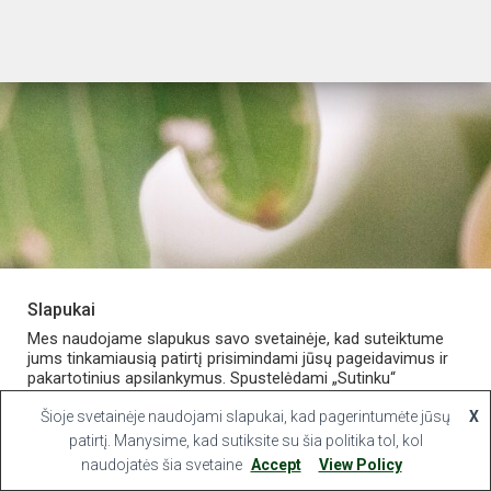
Slapukai
PARDUOTUVĖ
APIE VAISTINĘ
MANO PASKYRA
Mes naudojame slapukus savo svetainėje, kad suteiktume
jums tinkamiausią patirtį prisimindami jūsų pageidavimus ir
pakartotinius apsilankymus. Spustelėdami „Sutinku“
KONTAKTAI
sutinkate naudoti VISUS slapukus.
Šioje svetainėje naudojami slapukai, kad pagerintumėte jūsų
X
Hestia | Developed by
ThemeIsle
Slapukų nustatymai
patirtį. Manysime, kad sutiksite su šia politika tol, kol
Sutinku
naudojatės šia svetaine
Accept
View Policy