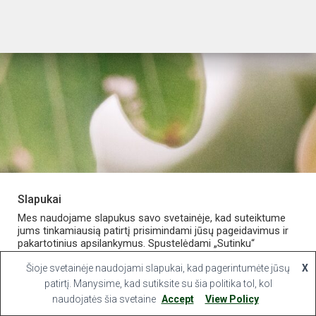
Slapukai
PARDUOTUVĖ
APIE VAISTINĘ
MANO PASKYRA
Mes naudojame slapukus savo svetainėje, kad suteiktume
jums tinkamiausią patirtį prisimindami jūsų pageidavimus ir
pakartotinius apsilankymus. Spustelėdami „Sutinku“
KONTAKTAI
sutinkate naudoti VISUS slapukus.
Šioje svetainėje naudojami slapukai, kad pagerintumėte jūsų
X
Hestia | Developed by
ThemeIsle
Slapukų nustatymai
patirtį. Manysime, kad sutiksite su šia politika tol, kol
Sutinku
naudojatės šia svetaine
Accept
View Policy