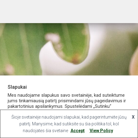
Slapukai
PARDUOTUVĖ
APIE VAISTINĘ
MANO PASKYRA
Mes naudojame slapukus savo svetainėje, kad suteiktume
jums tinkamiausią patirtį prisimindami jūsų pageidavimus ir
pakartotinius apsilankymus. Spustelėdami „Sutinku“
KONTAKTAI
sutinkate naudoti VISUS slapukus.
Šioje svetainėje naudojami slapukai, kad pagerintumėte jūsų
X
Hestia | Developed by
ThemeIsle
Slapukų nustatymai
patirtį. Manysime, kad sutiksite su šia politika tol, kol
Sutinku
naudojatės šia svetaine
Accept
View Policy