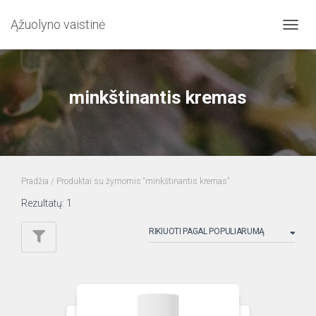
Ąžuolyno vaistinė
TOGG
NAVIG
minkštinantis kremas
Pradžia
/ Produktai su žymomis “minkštinantis kremas”
Rezultatų: 1