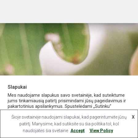
Slapukai
PARDUOTUVĖ
APIE VAISTINĘ
MANO PASKYRA
Mes naudojame slapukus savo svetainėje, kad suteiktume
jums tinkamiausią patirtį prisimindami jūsų pageidavimus ir
pakartotinius apsilankymus. Spustelėdami „Sutinku“
KONTAKTAI
sutinkate naudoti VISUS slapukus.
Šioje svetainėje naudojami slapukai, kad pagerintumėte jūsų
X
Hestia | Developed by
ThemeIsle
Slapukų nustatymai
patirtį. Manysime, kad sutiksite su šia politika tol, kol
Sutinku
naudojatės šia svetaine
Accept
View Policy