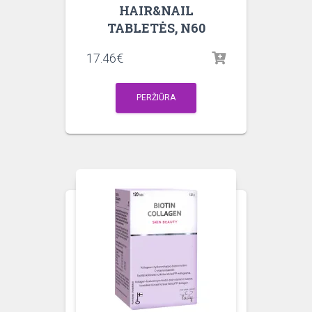
HAIR&NAIL
TABLETĖS, N60
17.46
€
PERŽIŪRA