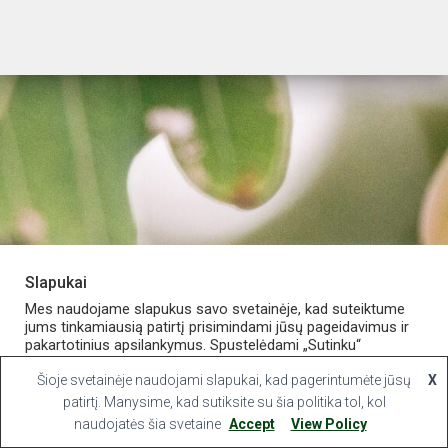
Slapukai
PARDUOTUVĖ
APIE VAISTINĘ
MANO PASKYRA
Mes naudojame slapukus savo svetainėje, kad suteiktume
jums tinkamiausią patirtį prisimindami jūsų pageidavimus ir
pakartotinius apsilankymus. Spustelėdami „Sutinku“
KONTAKTAI
sutinkate naudoti VISUS slapukus.
Šioje svetainėje naudojami slapukai, kad pagerintumėte jūsų
X
Hestia | Developed by
ThemeIsle
Slapukų nustatymai
patirtį. Manysime, kad sutiksite su šia politika tol, kol
Sutinku
naudojatės šia svetaine
Accept
View Policy