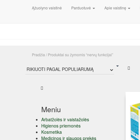
Ąžuolyno vaistinė
Parduotuvė
Apie vaistinę
Pradžia
/ Produktai su žymomis “nervų funkcijai”
Meniu
Arbatžolės ir vaistažolės
Higienos priemonės
Kosmetika
Medicinos ir slaugos prekės