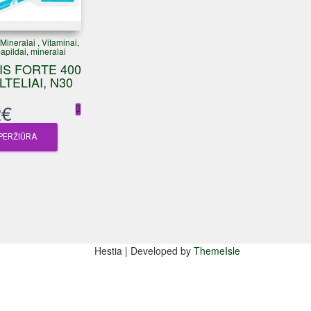
 Mineralai
,
Vitaminai,
apildai, mineralai
IS FORTE 400
LTELIAI, N30
2
€
PERŽIŪRA
Hestia | Developed by
ThemeIsle