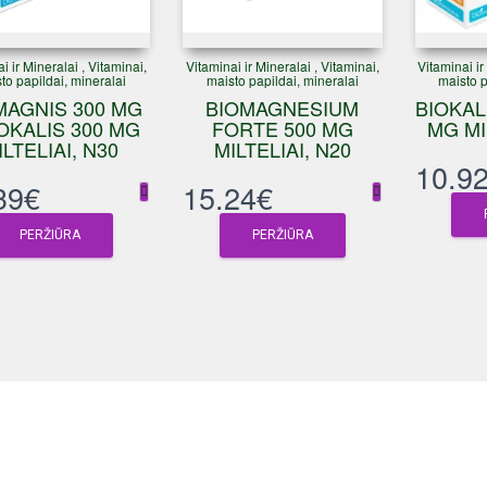
i ir Mineralai
,
Vitaminai,
Vitaminai ir Mineralai
,
Vitaminai,
Vitaminai ir
to papildai, mineralai
maisto papildai, mineralai
maisto p
MAGNIS 300 MG
BIOMAGNESIUM
BIOKAL
IOKALIS 300 MG
FORTE 500 MG
MG MI
ILTELIAI, N30
MILTELIAI, N20
10.9
39
€
15.24
€
PERŽIŪRA
PERŽIŪRA