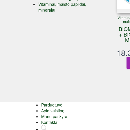
Vitaminai, maisto papildai,
mineralai
Vitamina
mais
BIO
+ B
M
18.
Parduotuvė
Apie vaistinę
Mano paskyra
Kontaktai