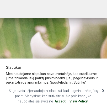
Slapukai
PARDUOTUVĖ
APIE VAISTINĘ
MANO PASKYRA
Mes naudojame slapukus savo svetainėje, kad suteiktume
jums tinkamiausią patirtį prisimindami jūsų pageidavimus ir
pakartotinius apsilankymus. Spustelėdami „Sutinku“
KONTAKTAI
sutinkate naudoti VISUS slapukus.
Šioje svetainėje naudojami slapukai, kad pagerintumėte jūsų
X
Hestia | Developed by
ThemeIsle
Slapukų nustatymai
patirtį. Manysime, kad sutiksite su šia politika tol, kol
Sutinku
naudojatės šia svetaine
Accept
View Policy