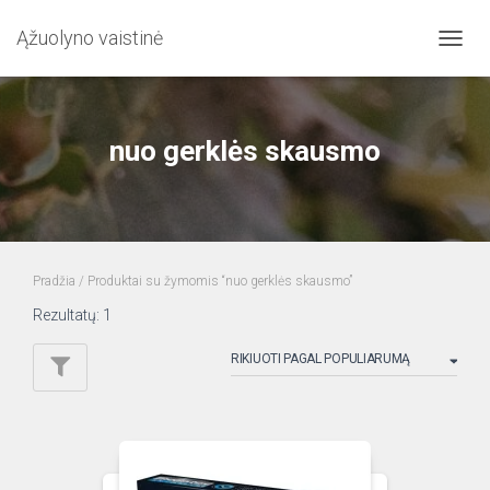
Ąžuolyno vaistinė
TOGG
NAVIG
nuo gerklės skausmo
Pradžia
/ Produktai su žymomis “nuo gerklės skausmo”
Rezultatų: 1