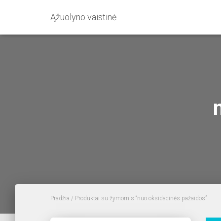
Ąžuolyno vaistinė
Pradžia
/ Produktai su žymomis “nuo oksidacinės pažaidos”