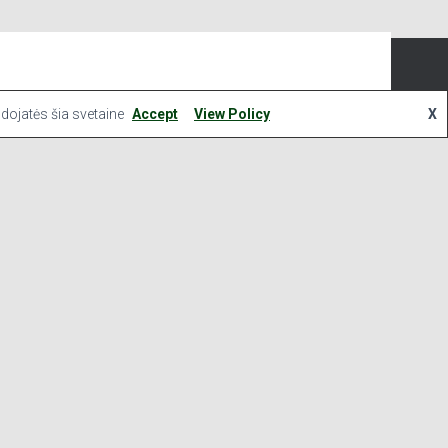
Hestia | Developed by
ThemeIsle
mus. Spustelėdami „Sutinku“ sutinkate naudoti VISUS slapukus.
udojatės šia svetaine
Accept
View Policy
X
yra saugomi jūsų naršyklėje, nes jie yra būtini pagrindinių svetainės