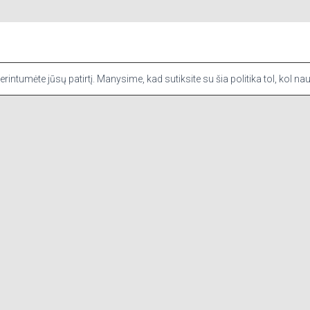
KONTAKTAI
sią patirtį prisimindami jūsų pageidavimus ir pakartotinius apsilanky
intumėte jūsų patirtį. Manysime, kad sutiksite su šia politika tol, kol na
t svetainėje. Iš jų slapukai, kurie yra priskirti reikiamoms kategorijoms, 