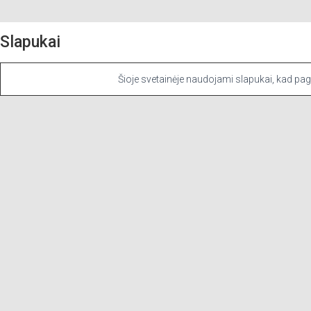
Slapukai
PARDUOTUVĖ
APIE VAISTINĘ
MANO PASKYRA
Mes naudojame slapukus savo svetainėje, kad suteiktume jums tinkamiau
Šioje svetainėje naudojami slapukai, kad pager
Slapukų nustatymai
Sutinku
UŽDARYTI
Privacy Overview
Šioje svetainėje naudojami slapukai, kad pagerintumėte jūsų patirtį naršan
funkcijų veikimui. Mes taip pat
...
Būtini
Būtini
Visada įjungta