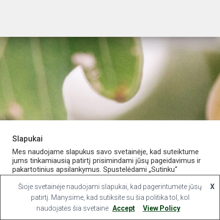
Slapukai
PARDUOTUVĖ
APIE VAISTINĘ
MANO PASKYRA
Mes naudojame slapukus savo svetainėje, kad suteiktume
jums tinkamiausią patirtį prisimindami jūsų pageidavimus ir
pakartotinius apsilankymus. Spustelėdami „Sutinku“
KONTAKTAI
sutinkate naudoti VISUS slapukus.
Šioje svetainėje naudojami slapukai, kad pagerintumėte jūsų
X
Hestia | Developed by
ThemeIsle
Slapukų nustatymai
patirtį. Manysime, kad sutiksite su šia politika tol, kol
Sutinku
naudojatės šia svetaine
Accept
View Policy