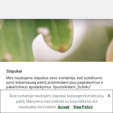
Slapukai
PARDUOTUVĖ
APIE VAISTINĘ
MANO PASKYRA
Mes naudojame slapukus savo svetainėje, kad suteiktume
jums tinkamiausią patirtį prisimindami jūsų pageidavimus ir
pakartotinius apsilankymus. Spustelėdami „Sutinku“
KONTAKTAI
sutinkate naudoti VISUS slapukus.
Šioje svetainėje naudojami slapukai, kad pagerintumėte jūsų
X
Hestia | Developed by
ThemeIsle
Slapukų nustatymai
patirtį. Manysime, kad sutiksite su šia politika tol, kol
Sutinku
naudojatės šia svetaine
Accept
View Policy