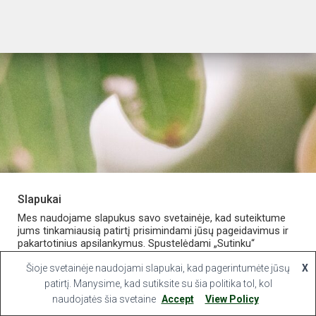
Slapukai
PARDUOTUVĖ
APIE VAISTINĘ
MANO PASKYRA
Mes naudojame slapukus savo svetainėje, kad suteiktume
jums tinkamiausią patirtį prisimindami jūsų pageidavimus ir
pakartotinius apsilankymus. Spustelėdami „Sutinku“
KONTAKTAI
sutinkate naudoti VISUS slapukus.
Šioje svetainėje naudojami slapukai, kad pagerintumėte jūsų
X
Hestia | Developed by
ThemeIsle
Slapukų nustatymai
patirtį. Manysime, kad sutiksite su šia politika tol, kol
Sutinku
naudojatės šia svetaine
Accept
View Policy