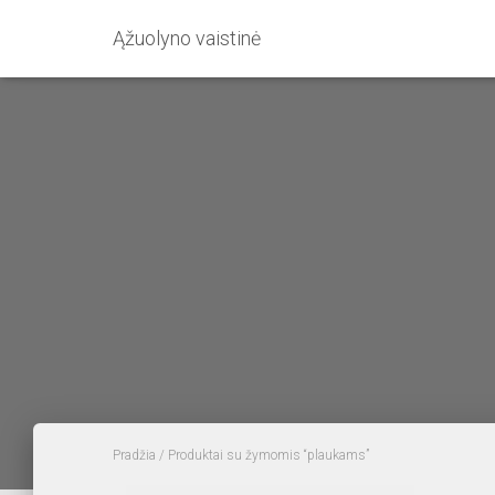
Ąžuolyno vaistinė
Pradžia
/ Produktai su žymomis “plaukams”