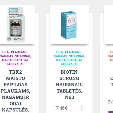
ODAI. PLAUKAMS.
ODAI. PLAUKAMS.
O
NAGAMS
,
VITAMINAI,
NAGAMS
,
VITAMINAI,
NA
MAISTO PAPILDAI,
MAISTO PAPILDAI,
M
MINERALAI
MINERALAI
TRX2
BIOTIN
MAISTO
STRONG
PAPILDAS
HAIR&NAIL
PLAUKAMS,
TABLETĖS,
NAGAMS IR
N60
22
ODAI
17.46
€
KAPSULĖS,