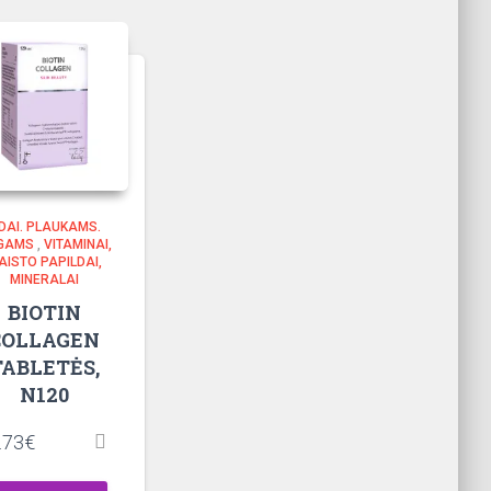
DAI. PLAUKAMS.
GAMS
,
VITAMINAI,
AISTO PAPILDAI,
MINERALAI
BIOTIN
COLLAGEN
TABLETĖS,
N120
.73
€