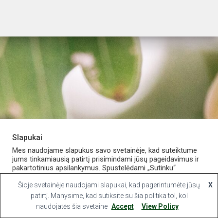
Slapukai
PARDUOTUVĖ
APIE VAISTINĘ
MANO PASKYRA
Mes naudojame slapukus savo svetainėje, kad suteiktume
jums tinkamiausią patirtį prisimindami jūsų pageidavimus ir
pakartotinius apsilankymus. Spustelėdami „Sutinku“
KONTAKTAI
sutinkate naudoti VISUS slapukus.
Šioje svetainėje naudojami slapukai, kad pagerintumėte jūsų
X
Hestia | Developed by
ThemeIsle
Slapukų nustatymai
patirtį. Manysime, kad sutiksite su šia politika tol, kol
Sutinku
naudojatės šia svetaine
Accept
View Policy