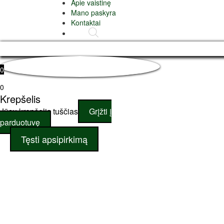
Apie vaistinę
Mano paskyra
Kontaktai
0
0
Krepšelis
Jūsų krepšelis tuščias
Grįžti į
parduotuvę
Tęsti apsipirkimą