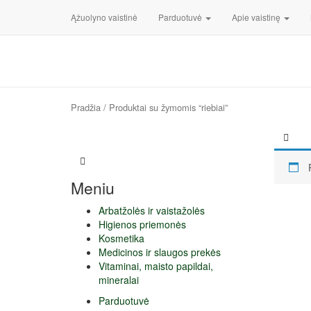
Ąžuolyno vaistinė
Parduotuvė
Apie vaistinę
Pradžia
/ Produktai su žymomis “riebiai”
Meniu
Arbatžolės ir vaistažolės
Higienos priemonės
Kosmetika
Medicinos ir slaugos prekės
Vitaminai, maisto papildai,
mineralai
Parduotuvė