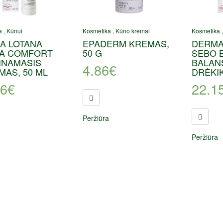
a
,
Kūnui
Kosmetika
,
Kūno kremai
Kosmetika
A LOTANA
EPADERM KREMAS,
DERMA
A COMFORT
50 G
SEBO 
INAMASIS
BALAN
4.86
€
AS, 50 ML
DRĖKIK
96
€
22.1
Peržiūra
Peržiūra