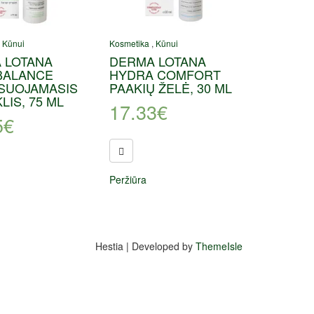
,
Kūnui
Kosmetika
,
Kūnui
 LOTANA
DERMA LOTANA
BALANCE
HYDRA COMFORT
SUOJAMASIS
PAAKIŲ ŽELĖ, 30 ML
LIS, 75 ML
17.33
€
5
€
Peržiūra
Hestia | Developed by
ThemeIsle