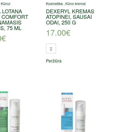
,
Kūnui
Kosmetika
,
Kūno kremai
 LOTANA
DEXERYL KREMAS
 COMFORT
ATOPINEI, SAUSAI
NAMASIS
ODAI, 250 G
, 75 ML
17.00
€
0
€
Peržiūra