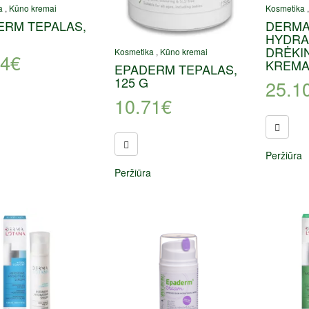
a
,
Kūno kremai
Kosmetika
ERM TEPALAS,
DERMA
HYDRA
DRĖKI
Kosmetika
,
Kūno kremai
44
€
KREMAS
EPADERM TEPALAS,
125 G
25.1
10.71
€
Peržiūra
Peržiūra