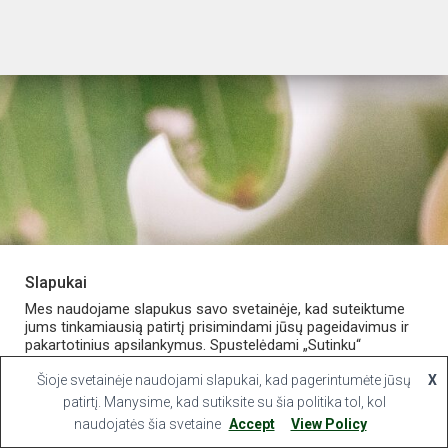
Slapukai
PARDUOTUVĖ
APIE VAISTINĘ
MANO PASKYRA
Mes naudojame slapukus savo svetainėje, kad suteiktume
jums tinkamiausią patirtį prisimindami jūsų pageidavimus ir
pakartotinius apsilankymus. Spustelėdami „Sutinku“
KONTAKTAI
sutinkate naudoti VISUS slapukus.
Šioje svetainėje naudojami slapukai, kad pagerintumėte jūsų
X
Hestia | Developed by
ThemeIsle
Slapukų nustatymai
patirtį. Manysime, kad sutiksite su šia politika tol, kol
Sutinku
naudojatės šia svetaine
Accept
View Policy