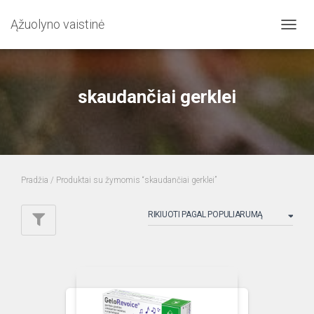
Ąžuolyno vaistinė
TOGG
NAVIG
skaudančiai gerklei
Pradžia
/ Produktai su žymomis “skaudančiai gerklei”