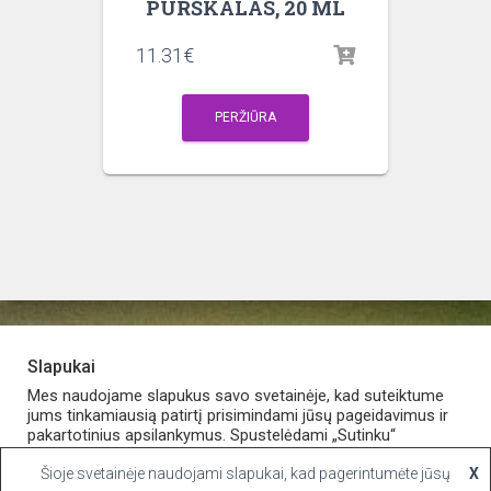
PURŠKALAS, 20 ML
11.31
€
PERŽIŪRA
Slapukai
PARDUOTUVĖ
APIE VAISTINĘ
MANO PASKYRA
Mes naudojame slapukus savo svetainėje, kad suteiktume
jums tinkamiausią patirtį prisimindami jūsų pageidavimus ir
pakartotinius apsilankymus. Spustelėdami „Sutinku“
KONTAKTAI
sutinkate naudoti VISUS slapukus.
Šioje svetainėje naudojami slapukai, kad pagerintumėte jūsų
X